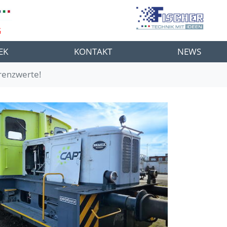
G
EK
KONTAKT
NEWS
renzwerte!