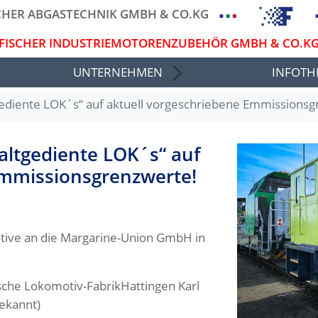
CHER ABGASTECHNIK GMBH & CO.KG
FISCHER INDUSTRIEMOTORENZUBEHÖR GMBH & CO.K
UNTERNEHMEN
INFOTH
gediente LOK´s“ auf aktuell vorgeschriebene Emmissionsg
altgediente LOK´s“ auf
Emmissionsgrenzwerte!
tive an die Margarine-Union GmbH in
sche Lokomotiv-FabrikHattingen Karl
ekannt)