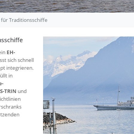
für Traditionsschiffe
nsschiffe
ein
EH-
sst sich schnell
t integrieren.
üllt in
e-
S-TRIN
und
chtlinien
rschranks
ützenden