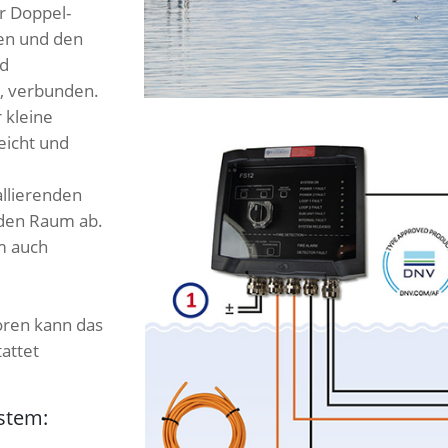
r Doppel-
en und den
nd
, verbunden.
 kleine
eicht und
allierenden
den Raum ab.
m auch
e
oren kann das
attet
stem: