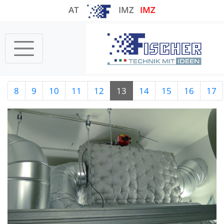
AT
IMZ
IMZ
8
9
10
11
12
13
14
15
16
17